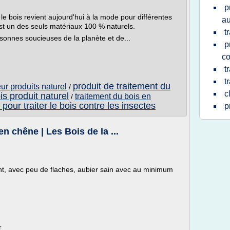
p
le bois revient aujourd'hui à la mode pour différentes
au
est un des seuls matériaux 100 % naturels.
t
rsonnes soucieuses de la planète et de...
p
co
t
t
produit de traitement du
eur produits naturel
/
c
is produit naturel
traitement du bois en
/
 pour traiter le bois contre les insectes
p
 chêne | Les Bois de la ...
nt, avec peu de flaches, aubier sain avec au minimum
r