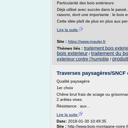
Particularité des bois extérieurs
Déjà utilisé avec succès dans le passé, 
raisons, dont une importante : le bois 
Cette idée plaît de plus en plus aux pe
Lire la suite
Site :
https://www.mauler.fr
traitement bois exteri
Thèmes liés :
bois exterieur
traitement du bo
/
produit
exterieur contre l'humidite
/
Traverses paysagères/SNCF en
Qualité paysagère
1er choix
Chêne brut frais de sciage ou grisonna
2 arêtes vives.
Résistance : aux...
Lire la suite
Date:
2018-01-30 10:49:35
Site :
http://www.bois-montagne-noire.f