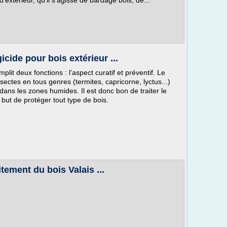
d'extérieur, qu'il s'agisse de bardage bois, de...
icide pour bois extérieur ...
plit deux fonctions : l'aspect curatif et préventif. Le
nsectes en tous genres (termites, capricorne, lyctus...)
ns les zones humides. Il est donc bon de traiter le
r but de protéger tout type de bois.
itement du bois Valais ...