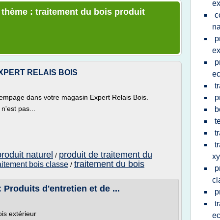
ex
 thème : traitement du bois produit
c
na
p
ex
p
 EXPERT RELAIS BOIS
ec
t
trempage dans votre magasin Expert Relais Bois.
p
 n'est pas...
b
t
t
t
roduit naturel
produit de traitement du
/
x
traitement du bois
aitement bois classe
/
p
cl
 Produits d'entretien et de ...
p
t
ois extérieur
ec