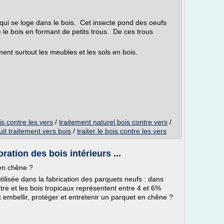
 qui se loge dans le bois. Cet insecte pond des oeufs
 le bois en formant de petits trous. De ces trous
t surtout les meubles et les sols en bois.
is contre les vers
/
traitement naturel bois contre vers
/
it traitement vers bois
/
traiter le bois contre les vers
ration des bois intérieurs ...
 en chêne ?
tilisée dans la fabrication des parquets neufs : dans
re et les bois tropicaux représentent entre 4 et 6%
mbellir, protéger et entretenir un parquet en chêne ?