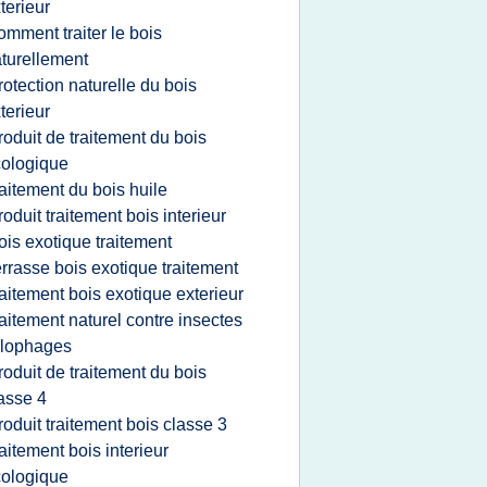
terieur
omment traiter le bois
turellement
rotection naturelle du bois
terieur
roduit de traitement du bois
ologique
raitement du bois huile
roduit traitement bois interieur
ois exotique traitement
errasse bois exotique traitement
raitement bois exotique exterieur
raitement naturel contre insectes
ylophages
roduit de traitement du bois
asse 4
roduit traitement bois classe 3
raitement bois interieur
ologique