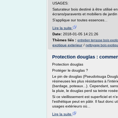
USAGES:
Saturateur bois destiné à être utilisé en 
écrans/paravents et mobiliers de jardin
S'applique sur toutes essences...
Lire la suite
Date:
2018-01-05 14:21:26
Thèmes liés :
entretien terrasse bois exoti
exotique exterieur
/
nettoyage bois exotiqu
Protection douglas : comment
Protection douglas
Protéger le douglas ?
Le pin de douglas (Pseudotsuga Dougla
résineuses les plus résistantes à l'int
(bardage, poteaux...). Cependant, sans 
la pluie, le douglas perd sa teinte rosé
Si ce vieillissement est superficiel et n'
l'esthétique peut en pâtir. Il faut donc
usages extérieurs où...
Lire la suite