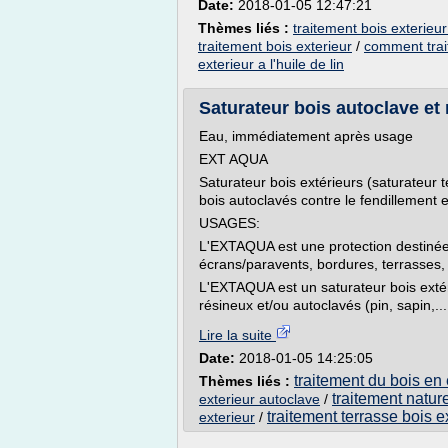
Date:
2018-01-05 12:47:21
Thèmes liés :
traitement bois exterieu
traitement bois exterieur
/
comment trait
exterieur a l'huile de lin
Saturateur bois autoclave et r
Eau, immédiatement après usage
EXT AQUA
Saturateur bois extérieurs (saturateur 
bois autoclavés contre le fendillement e
USAGES:
L'EXTAQUA est une protection destinée à
écrans/paravents, bordures, terrasses, 
L'EXTAQUA est un saturateur bois extér
résineux et/ou autoclavés (pin, sapin,...
Lire la suite
Date:
2018-01-05 14:25:05
traitement du bois en 
Thèmes liés :
traitement nature
exterieur autoclave
/
traitement terrasse bois e
exterieur
/