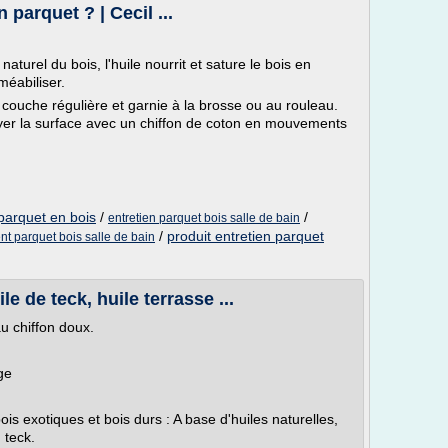
n parquet ? | Cecil ...
naturel du bois, l'huile nourrit et sature le bois en
méabiliser.
e couche régulière et garnie à la brosse ou au rouleau.
yer la surface avec un chiffon de coton en mouvements
 parquet en bois
/
/
entretien parquet bois salle de bain
/
produit entretien parquet
nt parquet bois salle de bain
le de teck, huile terrasse ...
u chiffon doux.
ge
ois exotiques et bois durs : A base d'huiles naturelles,
 teck.