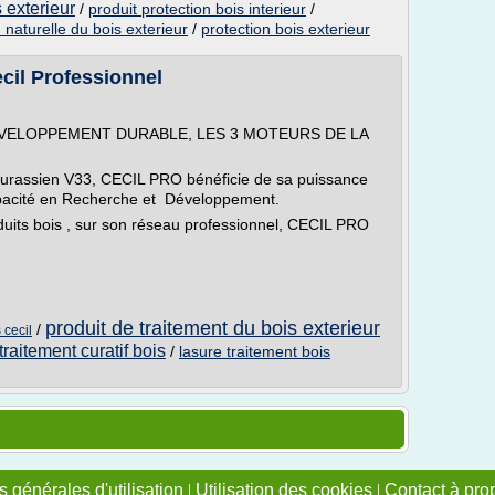
s exterieur
/
produit protection bois interieur
/
 naturelle du bois exterieur
/
protection bois exterieur
cil Professionnel
VELOPPEMENT DURABLE, LES 3 MOTEURS DE LA
 jurassien V33, CECIL PRO bénéficie de sa puissance
 capacité en Recherche et Développement.
duits bois , sur son réseau professionnel, CECIL PRO
produit de traitement du bois exterieur
/
 cecil
traitement curatif bois
/
lasure traitement bois
 générales d'utilisation
|
Utilisation des cookies
|
Contact à pro