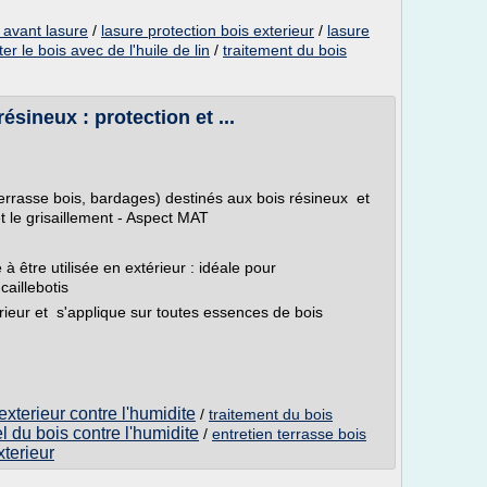
r avant lasure
/
lasure protection bois exterieur
/
lasure
er le bois avec de l'huile de lin
/
traitement du bois
ésineux : protection et ...
terrasse bois, bardages) destinés aux bois résineux et
t le grisaillement - Aspect MAT
 être utilisée en extérieur : idéale pour
caillebotis
ieur et s'applique sur toutes essences de bois
exterieur contre l'humidite
/
traitement du bois
l du bois contre l'humidite
/
entretien terrasse bois
xterieur