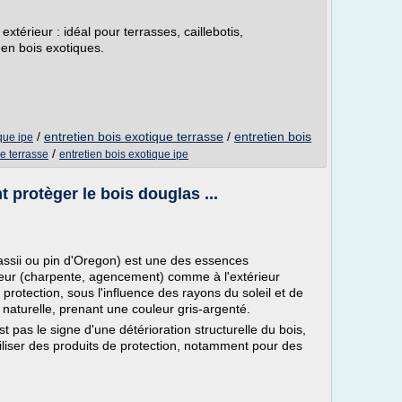
extérieur : idéal pour terrasses, caillebotis,
 en bois exotiques.
/
entretien bois exotique terrasse
/
entretien bois
que ipe
/
e terrasse
entretien bois exotique ipe
 protèger le bois douglas ...
ssii ou pin d'Oregon) est une des essences
érieur (charpente, agencement) comme à l'extérieur
protection, sous l'influence des rayons du soleil et de
e naturelle, prenant une couleur gris-argenté.
est pas le signe d'une détérioration structurelle du bois,
 utiliser des produits de protection, notamment pour des