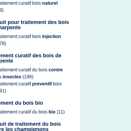
raitement curatif bois
naturel
9)
uit pour traitement des bois
harpente
raitement curatif bois
injection
78)
tement curatif des bois de
pente
raitement curatif
du
bois
contre
es
insectes
(196)
raitement curatif
preventif
bois
91)
tement du bois bio
raitement curatif
du
bois
bio
(11)
uit de traitement du bois
re les champignons