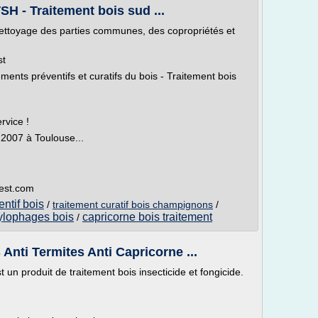
SH - Traitement bois sud ...
ettoyage des parties communes, des copropriétés et
st
ents préventifs et curatifs du bois - Traitement bois
rvice !
 2007 à Toulouse...
uest.com
entif bois
/
traitement curatif bois champignons
/
xylophages bois
capricorne bois traitement
/
Anti Termites Anti Capricorne ...
un produit de traitement bois insecticide et fongicide.