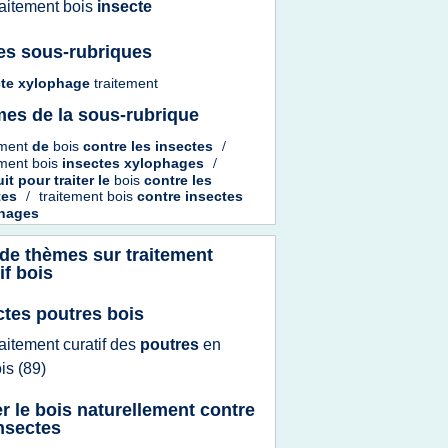
raitement bois
insecte
es sous-rubriques
cte xylophage
traitement
es de la sous-rubrique
ement
de
bois
contre
les
insectes
/
ement bois
insectes xylophages
/
uit
pour
traiter
le
bois
contre
les
tes
/
traitement bois
contre insectes
hages
 de thèmes sur
traitement
if bois
ctes poutres bois
raitement curatif
des
poutres
en
ois
(89)
ter le bois naturellement contre
insectes