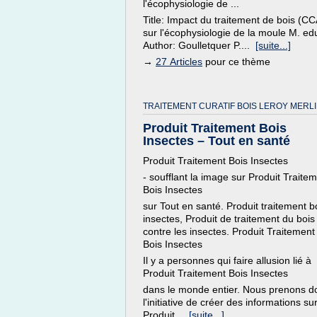
l'écophysiologie de ...
Title: Impact du traitement de bois (CC
sur l'écophysiologie de la moule M. edu
Author: Goulletquer P....
[suite...]
→
27 Articles
pour ce thème
TRAITEMENT CURATIF BOIS LEROY MERLI
Produit Traitement Bois
Insectes – Tout en santé
Produit Traitement Bois Insectes
- soufflant la image sur Produit Traite
Bois Insectes
sur Tout en santé. Produit traitement b
insectes, Produit de traitement du bois
contre les insectes. Produit Traitement
Bois Insectes
Il y a personnes qui faire allusion lié à
Produit Traitement Bois Insectes
dans le monde entier. Nous prenons d
l'initiative de créer des informations su
Produit...
[suite...]