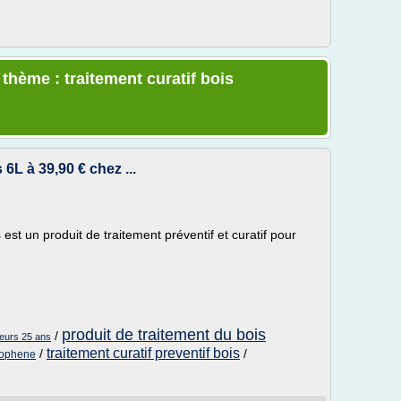
 thème : traitement curatif bois
6L à 39,90 € chez ...
t un produit de traitement préventif et curatif pour
produit de traitement du bois
/
ieurs 25 ans
traitement curatif preventif bois
/
/
ylophene