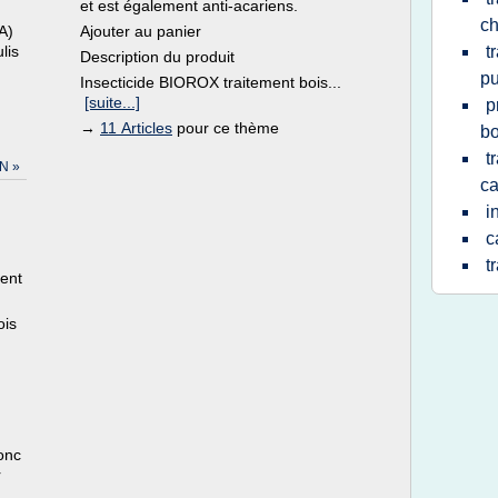
et est également anti-acariens.
c
A)
Ajouter au panier
lis
t
Description du produit
pu
Insecticide BIOROX traitement bois...
[suite...]
p
→
11 Articles
pour ce thème
bo
t
N »
ca
i
c
t
ment
ois
onc
r