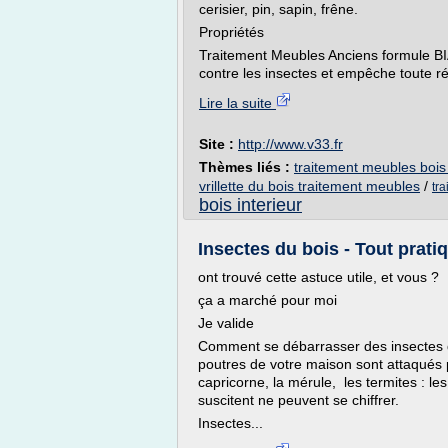
cerisier, pin, sapin, frêne.
Propriétés
Traitement Meubles Anciens formule BI
contre les insectes et empêche toute ré-
Lire la suite
Site :
http://www.v33.fr
Thèmes liés :
traitement meubles bois
vrillette du bois traitement meubles
/
tra
bois interieur
Insectes du bois - Tout prati
ont trouvé cette astuce utile, et vous ?
ça a marché pour moi
Je valide
Comment se débarrasser des insectes du
poutres de votre maison sont attaqués 
capricorne, la mérule, les termites : le
suscitent ne peuvent se chiffrer.
Insectes...