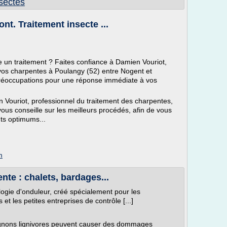
nsectes
t. Traitement insecte ...
 un traitement ? Faites confiance à Damien Vouriot,
 vos charpentes à Poulangy (52) entre Nogent et
réoccupations pour une réponse immédiate à vos
 Vouriot, professionnel du traitement des charpentes,
vous conseille sur les meilleurs procédés, afin de vous
nts optimums...
m
nte : chalets, bardages...
ogie d'onduleur, créé spécialement pour les
et les petites entreprises de contrôle [...]
ignons lignivores peuvent causer des dommages