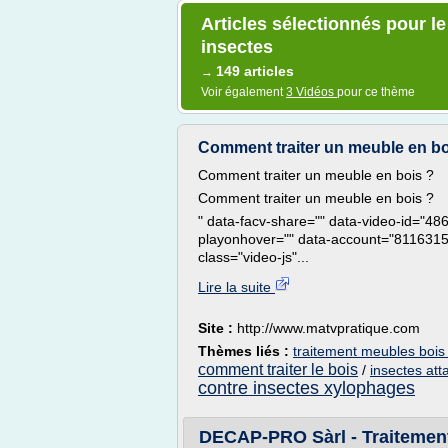
Articles sélectionnés pour l
insectes
149 articles
→
Voir également
3 Vidéos
pour ce thème
Comment traiter un meuble en bois
Comment traiter un meuble en bois ?
Comment traiter un meuble en bois ?
" data-facv-share="" data-video-id="4
playonhover="" data-account="8116315
class="video-js"...
Lire la suite
Site :
http://www.matvpratique.com
Thèmes liés :
traitement meubles bois
comment traiter le bois
/
insectes att
contre insectes xylophages
DECAP-PRO Sàrl - Traitement 