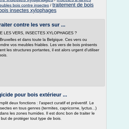
traitement de bois
eubles bois contre insectes
/
 bois insectes xylophages
iter contre les vers sur ...
E LES VERS, INSECTES XYLOPHAGES ?
Bruxelles et dans toute la Belgique. Ces vers ou
endre vos meubles friables. Les vers de bois présents
t les structures portantes, il est alors urgent d'utiliser
bois.
icide pour bois extérieur ...
plit deux fonctions : l'aspect curatif et préventif. Le
nsectes en tous genres (termites, capricorne, lyctus...)
ns les zones humides. Il est donc bon de traiter le
r but de protéger tout type de bois.