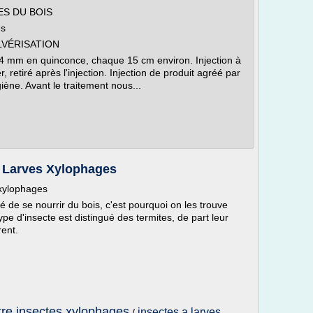
ES DU BOIS
es
LVÉRISATION
4 mm en quinconce, chaque 15 cm environ. Injection à
r, retiré après l'injection. Injection de produit agréé par
giène. Avant le traitement nous...
e Larves Xylophages
 xylophages
té de se nourrir du bois, c'est pourquoi on les trouve
pe d'insecte est distingué des termites, de part leur
rent.
tre insectes xylophages
insectes a larves
/