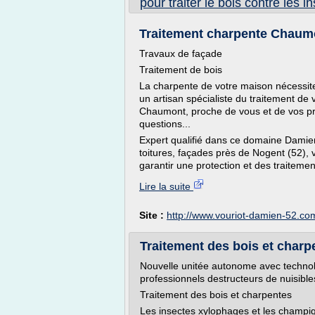
pour traiter le bois contre les i
Traitement charpente Chaumon
Travaux de façade
Traitement de bois
La charpente de votre maison nécessite
un artisan spécialiste du traitement de
Chaumont, proche de vous et de vos p
questions...
Expert qualifié dans ce domaine Damien
toitures, façades près de Nogent (52), 
garantir une protection et des traiteme
Lire la suite
Site :
http://www.vouriot-damien-52.co
Traitement des bois et charpe
Nouvelle unitée autonome avec technol
professionnels destructeurs de nuisibles 
Traitement des bois et charpentes
Les insectes xylophages et les champ