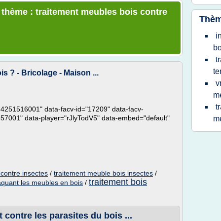
e thème : traitement meubles bois contre
Thèm
i
bo
t
te
 ? - Bricolage - Maison ...
v
m
t
864251516001" data-facv-id="17209" data-facv-
57001" data-player="rJlyTodV5" data-embed="default"
m
 contre insectes
/
traitement meuble bois insectes
/
traitement bois
aquant les meubles en bois
/
contre les parasites du bois ...