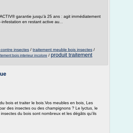
ACTIV® garantie jusqu'à 25 ans : agit immédiatement
infestation en restant active au...
 contre insectes
/
traitement meuble bois insectes
/
produit traitement
/
itement bois interieur incolore
que
 bois et traiter le bois.Vos meubles en bois, Les
par des insectes ou des champignons ? Le lyctus, le
s insectes du bois sont nombreux et les dégâts qu'ils