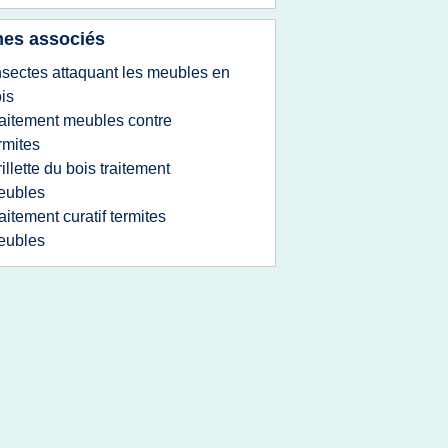
es associés
nsectes attaquant les meubles en
is
raitement meubles contre
rmites
rillette du bois traitement
eubles
raitement curatif termites
eubles