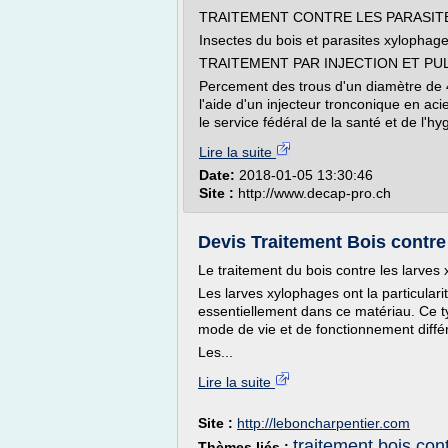
TRAITEMENT CONTRE LES PARASIT
Insectes du bois et parasites xylophag
TRAITEMENT PAR INJECTION ET PU
Percement des trous d'un diamètre de 
l'aide d'un injecteur tronconique en acie
le service fédéral de la santé et de l'hy
Lire la suite
Date:
2018-01-05 13:30:46
Site :
http://www.decap-pro.ch
Devis Traitement Bois contr
Le traitement du bois contre les larves
Les larves xylophages ont la particulari
essentiellement dans ce matériau. Ce ty
mode de vie et de fonctionnement diffé
Les...
Lire la suite
Site :
http://leboncharpentier.com
traitement bois con
Thèmes liés :