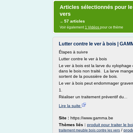
Articles sélectionnés pour le
vers
57 articles
→
Voir également
1 Vidéos
pour ce thème
Lutter contre le ver à bois | GA
Étapes à suivre
Lutter contre le ver à bois
Le ver à bois est la larve du xylophage
dans le bois non traité. La larve mange
sortent de la poussière de bois.
Le ver à bois peut endommager gravemen
1.
Réaliser un traitement préventif du...
Lire la suite
Site :
https://www.gamma.be
Thèmes liés :
produit pour traiter le bo
/
produ
traitement meuble bois contre les vers