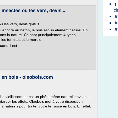
p
insectes ou les vers, devis ...
cl
t
t
u les vers, devis gratuit
t
 encore au béton, le bois est un élément naturel. En
 dans la nature. Ce sont principalement 4 types
les termites et le mérule.
and il est...
 en bois - oleobois.com
. Le vieillissement est un phénomène naturel inévitable
etarder les effets. Oléobois met à votre disposition
 naturels pour traiter votre terrasse en bois. En effet,