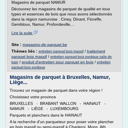
Magasins de parquet NAMUR
Découvrez les magasins de parquet de qualité en tous
types et essences de bois que nous avons sélectionnés
dans la région namuroise : Ciney, Dinant, Floreffe,
Gembloux, Namur, Profondeville,...
Lire la suite
Site :
magasins-de-parquet.be
Thèmes liés :
/
traitement
entretien parquet bois massif
parquet bois massif
/
entretien parquet bois exotique salle de
/
produit d'entretien pour parquet en bois
/
bain
entretien
parquet bois exotique
Magasins de parquet à Bruxelles, Namur,
Liège...
Trouvez un magasin de parquet dans votre région !
Choisissez votre province
BRUXELLES - BRABANT WALLON - HAINAUT -
NAMUR - LIÈGE - LUXEMBOURG
Parquets et planchers dans le HAINAUT
A la recherche d'un parqueteur pour poser votre plancher
en bois massif ou semi-massif à Charleroi, Mons, Ath,