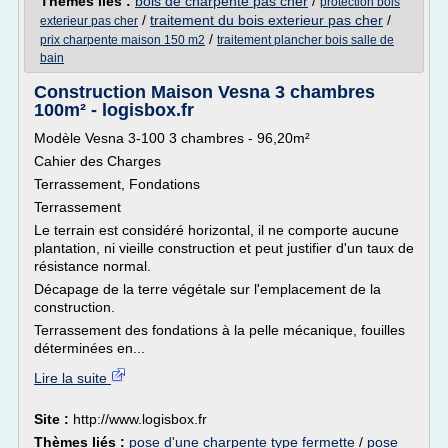
Thèmes liés :
bois de charpente pas cher
/
protection bois
/
traitement du bois exterieur pas cher
/
exterieur pas cher
/
prix charpente maison 150 m2
traitement plancher bois salle de
bain
Construction Maison Vesna 3 chambres
100m² - logisbox.fr
Modèle Vesna 3-100 3 chambres - 96,20m²
Cahier des Charges
Terrassement, Fondations
Terrassement
Le terrain est considéré horizontal, il ne comporte aucune
plantation, ni vieille construction et peut justifier d'un taux de
résistance normal.
Décapage de la terre végétale sur l'emplacement de la
construction.
Terrassement des fondations à la pelle mécanique, fouilles
déterminées en...
Lire la suite
Site :
http://www.logisbox.fr
Thèmes liés :
pose d'une charpente type fermette
/
pose