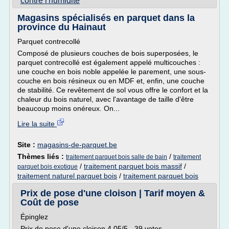
contre l'humidite
Magasins spécialisés en parquet dans la
province du Hainaut
Parquet contrecollé
Composé de plusieurs couches de bois superposées, le
parquet contrecollé est également appelé multicouches :
une couche en bois noble appelée le parement, une sous-
couche en bois résineux ou en MDF et, enfin, une couche
de stabilité. Ce revêtement de sol vous offre le confort et la
chaleur du bois naturel, avec l'avantage de taille d'être
beaucoup moins onéreux. On...
Lire la suite
Site :
magasins-de-parquet.be
Thèmes liés :
/
traitement parquet bois salle de bain
traitement
/
traitement parquet bois massif
/
parquet bois exotique
traitement naturel parquet bois
/
traitement parquet bois
Prix de pose d'une cloison | Tarif moyen &
Coût de pose
Épinglez
Prix de pose d'une cloison 4.05/5 - 39 votes