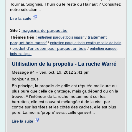
Tournai, Soignies, Thuin ou le reste du Hainaut ? Consultez
notre sélection...
Lire la suite
Site :
magasins-de-parquet.be
Thèmes liés :
/
traitement
entretien parquet bois massif
parquet bois massif
/
entretien parquet bois exotique salle de bain
/
produit d'entretien pour parquet en bois
/
entretien parquet
bois exotique
Utilisation de la propolis - La ruche Warré
Message #4 » ven. oct. 19, 2012 2:41 pm
bonjour à tous
En principe, la propolis de grille est réputée meilleure ou
plus pure que celle de grattage, mais ça dépend ou on la
trouve. A l'intérieur de la ruche, notamment sur les
barrettes, elle est souvent mélangée à de la cire. par
contre sur les têtes et les côtés des cadres, elle est plus
pure. La moins 'propre' serait celle qui sert...
Lire la suite