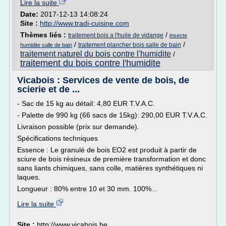
Lire la suite
Date:
2017-12-13 14:08:24
Site :
http://www.tradi-cuisine.com
Thèmes liés :
/
traitement bois a l'huile de vidange
insecte
/
/
traitement plancher bois salle de bain
humidite salle de bain
traitement naturel du bois contre l'humidite
/
traitement du bois contre l'humidite
Vicabois : Services de vente de bois, de
scierie et de ...
- Sac de 15 kg au détail: 4,80 EUR T.V.A.C.
- Palette de 990 kg (66 sacs de 15kg): 290,00 EUR T.V.A.C.
Livraison possible (prix sur demande).
Spécifications techniques
Essence : Le granulé de bois EO2 est produit à partir de
sciure de bois résineux de première transformation et donc
sans liants chimiques, sans colle, matières synthétiques ni
laques.
Longueur : 80% entre 10 et 30 mm. 100%...
Lire la suite
Site :
http://www.vicabois.be