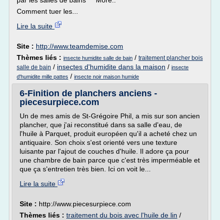
par les salles de bains More..
Comment tuer les...
Lire la suite
Site :
http://www.teamdemise.com
Thèmes liés :
/
traitement plancher bois
insecte humidite salle de bain
/
insectes d'humidite dans la maison
/
salle de bain
insecte
/
d'humidite mille pattes
insecte noir maison humide
6-Finition de planchers anciens -
piecesurpiece.com
Un de mes amis de St-Grégoire Phil, a mis sur son ancien
plancher, que j'ai reconstitué dans sa salle d'eau, de
l'huile à Parquet, produit européen qu'il a acheté chez un
antiquaire. Son choix s'est orienté vers une texture
luisante par l'ajout de couches d'huile. Il adore ça pour
une chambre de bain parce que c'est très imperméable et
que ça s'entretien très bien. Ici on voit le...
Lire la suite
Site :
http://www.piecesurpiece.com
Thèmes liés :
traitement du bois avec l'huile de lin
/