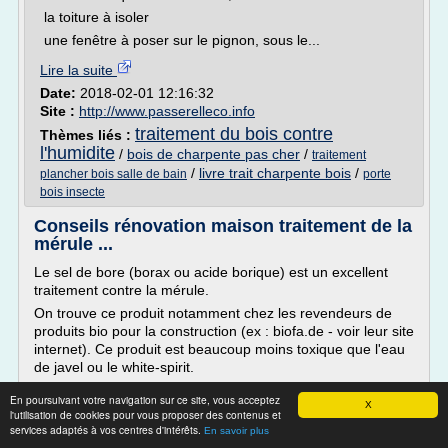
la toiture à isoler
une fenêtre à poser sur le pignon, sous le...
Lire la suite
Date:
2018-02-01 12:16:32
Site :
http://www.passerelleco.info
traitement du bois contre
Thèmes liés :
l'humidite
/
bois de charpente pas cher
/
traitement
/
livre trait charpente bois
/
plancher bois salle de bain
porte
bois insecte
Conseils rénovation maison traitement de la
mérule ...
Le sel de bore (borax ou acide borique) est un excellent
traitement contre la mérule.
On trouve ce produit notamment chez les revendeurs de
produits bio pour la construction (ex : biofa.de - voir leur site
internet). Ce produit est beaucoup moins toxique que l'eau
de javel ou le white-spirit.
Cordialement.
En poursuivant votre navigation sur ce site, vous acceptez
X
Réponse 13 Rénovation maison traitement de la mérule
l'utilisation de cookies pour vous proposer des contenus et
services adaptés à vos centres d'intérêts.
En savoir plus
Comment traiter les champignons...