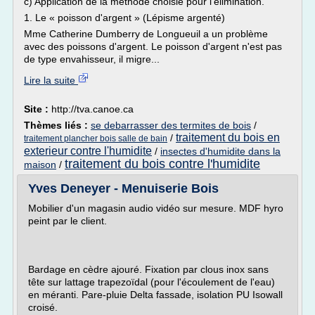
c) Application de la méthode choisie pour l'élimination.
1. Le « poisson d'argent » (Lépisme argenté)
Mme Catherine Dumberry de Longueuil a un problème
avec des poissons d'argent. Le poisson d'argent n'est pas
de type envahisseur, il migre...
Lire la suite
Site :
http://tva.canoe.ca
Thèmes liés :
se debarrasser des termites de bois
/
traitement du bois en
/
traitement plancher bois salle de bain
exterieur contre l'humidite
/
insectes d'humidite dans la
traitement du bois contre l'humidite
maison
/
Yves Deneyer - Menuiserie Bois
Mobilier d'un magasin audio vidéo sur mesure. MDF hyro
peint par le client.
Bardage en cèdre ajouré. Fixation par clous inox sans
tête sur lattage trapezoïdal (pour l'écoulement de l'eau)
en méranti. Pare-pluie Delta fassade, isolation PU Isowall
croisé.