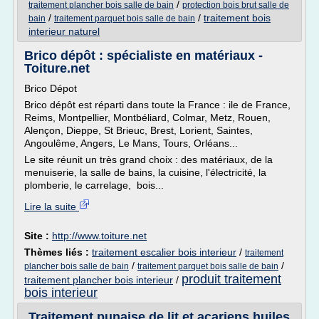
/
traitement plancher bois salle de bain
protection bois brut salle de
/
/
traitement bois
bain
traitement parquet bois salle de bain
interieur naturel
Brico dépôt : spécialiste en matériaux -
Toiture.net
Brico Dépot
Brico dépôt est réparti dans toute la France : ile de France,
Reims, Montpellier, Montbéliard, Colmar, Metz, Rouen,
Alençon, Dieppe, St Brieuc, Brest, Lorient, Saintes,
Angoulême, Angers, Le Mans, Tours, Orléans...
Le site réunit un très grand choix : des matériaux, de la
menuiserie, la salle de bains, la cuisine, l'électricité, la
plomberie, le carrelage, bois...
Lire la suite
Site :
http://www.toiture.net
Thèmes liés :
traitement escalier bois interieur
/
traitement
/
/
plancher bois salle de bain
traitement parquet bois salle de bain
produit traitement
traitement plancher bois interieur
/
bois interieur
Traitement punaise de lit et acariens huiles