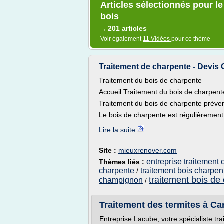
Articles sélectionnés pour l
bois
201 articles
→
Voir également
11 Vidéos
pour ce thème
Traitement de charpente - Devis G
Traitement du bois de charpente
Accueil Traitement du bois de charpent
Traitement du bois de charpente préventi
Le bois de charpente est régulièrement
Lire la suite
Site :
mieuxrenover.com
entreprise traitement
Thèmes liés :
charpente
traitement bois charpen
/
traitement bois de
champignon
/
Traitement des termites à Ca
Entreprise Lacube, votre spécialiste t