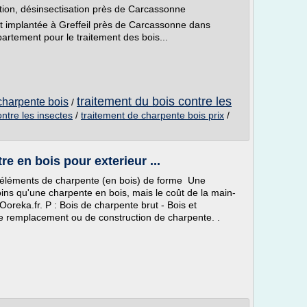
ation, désinsectisation près de Carcassonne
t implantée à Greffeil près de Carcassonne dans
épartement pour le traitement des bois...
traitement du bois contre les
 charpente bois
/
ontre les insectes
/
traitement de charpente bois prix
/
re en bois pour exterieur ...
s éléments de charpente (en bois) de forme Une
ns qu'une charpente en bois, mais le coût de la main-
Ooreka.fr. P : Bois de charpente brut - Bois et
e remplacement ou de construction de charpente. .