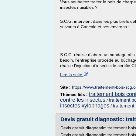
Vous souhaitez traiter le bois de charp
insectes nuisibles ?
S.C.G. intervient dans les plus brefs d
suivants à Cancale et ses environs :
S.C.G. réalise d'abord un sondage afin d'
besoin, l'entreprise procède au bûchage
réalise l'injection d'insecticide certifié 
Lire la suite
Site :
https://www.traitement-bois-scg.
traitement bois con
Thèmes liés :
contre les insectes
traitement p
/
insectes xylophages
traitement
/
Devis gratuit diagnostic: trai
Devis gratuit diagnostic: traitement boi
Devis gratuit diagnostic: traitement boi