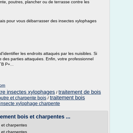
ente, poutres, plancher ou de terrasse contre les
élais pour vous débarrasser des insectes xylophages
identifier les endroits attaqués par les nuisibles. Si
 des parties attaquées. Enfin, votre professionnel
CTB P+...
com
tre insectes xylophages
traitement de bois
/
traitement bois
outre et charpente bois
/
 insecte xylophage charpente
tement bois et charpentes ...
s et charpentes
s et charpentes