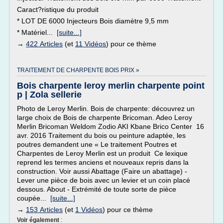
Caract?ristique du produit
* LOT DE 6000 Injecteurs Bois diamètre 9,5 mm
* Matériel...
[suite...]
→
422 Articles
(et
11 Vidéos
) pour ce thème
TRAITEMENT DE CHARPENTE BOIS PRIX »
Bois charpente leroy merlin charpente point
p | Zola sellerie
Photo de Leroy Merlin. Bois de charpente: découvrez un
large choix de Bois de charpente Bricoman. Adeo Leroy
Merlin Bricoman Weldom Zodio AKI Kbane Brico Center 16
avr. 2016 Traitement du bois ou peinture adaptée, les
poutres demandent une « Le traitement Poutres et
Charpentes de Leroy Merlin est un produit Ce lexique
reprend les termes anciens et nouveaux repris dans la
construction. Voir aussi Abattage (Faire un abattage) -
Lever une pièce de bois avec un levier et un coin placé
dessous. About - Extrémité de toute sorte de pièce
coupée...
[suite...]
→
153 Articles
(et
1 Vidéos
) pour ce thème
Voir également
: