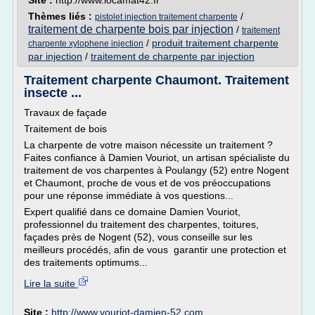
Site :
http://www.locamat42.fr
Thèmes liés :
/
pistolet injection traitement charpente
traitement de charpente bois par injection
/
traitement
/
produit traitement charpente
charpente xylophene injection
par injection
/
traitement de charpente par injection
Traitement charpente Chaumont. Traitement
insecte ...
Travaux de façade
Traitement de bois
La charpente de votre maison nécessite un traitement ?
Faites confiance à Damien Vouriot, un artisan spécialiste du
traitement de vos charpentes à Poulangy (52) entre Nogent
et Chaumont, proche de vous et de vos préoccupations
pour une réponse immédiate à vos questions...
Expert qualifié dans ce domaine Damien Vouriot,
professionnel du traitement des charpentes, toitures,
façades près de Nogent (52), vous conseille sur les
meilleurs procédés, afin de vous garantir une protection et
des traitements optimums...
Lire la suite
Site :
http://www.vouriot-damien-52.com