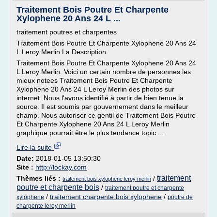
Traitement Bois Poutre Et Charpente
Xylophene 20 Ans 24 L ...
traitement poutres et charpentes
Traitement Bois Poutre Et Charpente Xylophene 20 Ans 24
L Leroy Merlin La Description
Traitement Bois Poutre Et Charpente Xylophene 20 Ans 24
L Leroy Merlin. Voici un certain nombre de personnes les
mieux notees Traitement Bois Poutre Et Charpente
Xylophene 20 Ans 24 L Leroy Merlin des photos sur
internet. Nous l'avons identifié à partir de bien tenue la
source. Il est soumis par gouvernement dans le meilleur
champ. Nous autoriser ce gentil de Traitement Bois Poutre
Et Charpente Xylophene 20 Ans 24 L Leroy Merlin
graphique pourrait être le plus tendance topic ...
Lire la suite
Date:
2018-01-05 13:50:30
Site :
http://lockay.com
traitement
Thèmes liés :
/
traitement bois xylophene leroy merlin
poutre et charpente bois
/
traitement poutre et charpente
/
traitement charpente bois xylophene
/
xylophene
poutre de
charpente leroy merlin