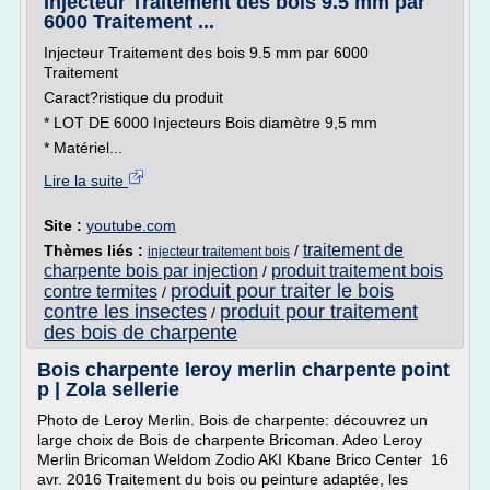
Injecteur Traitement des bois 9.5 mm par
6000 Traitement ...
Injecteur Traitement des bois 9.5 mm par 6000
Traitement
Caract?ristique du produit
* LOT DE 6000 Injecteurs Bois diamètre 9,5 mm
* Matériel...
Lire la suite
Site :
youtube.com
traitement de
Thèmes liés :
/
injecteur traitement bois
charpente bois par injection
produit traitement bois
/
produit pour traiter le bois
contre termites
/
contre les insectes
produit pour traitement
/
des bois de charpente
Bois charpente leroy merlin charpente point
p | Zola sellerie
Photo de Leroy Merlin. Bois de charpente: découvrez un
large choix de Bois de charpente Bricoman. Adeo Leroy
Merlin Bricoman Weldom Zodio AKI Kbane Brico Center 16
avr. 2016 Traitement du bois ou peinture adaptée, les