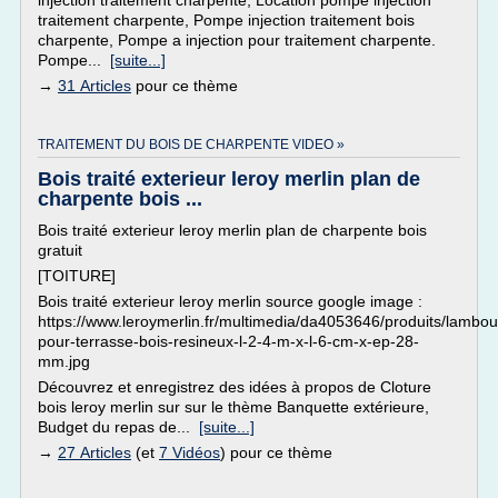
injection traitement charpente, Location pompe injection
traitement charpente, Pompe injection traitement bois
charpente, Pompe a injection pour traitement charpente.
Pompe...
[suite...]
→
31 Articles
pour ce thème
TRAITEMENT DU BOIS DE CHARPENTE VIDEO »
Bois traité exterieur leroy merlin plan de
charpente bois ...
Bois traité exterieur leroy merlin plan de charpente bois
gratuit
[TOITURE]
Bois traité exterieur leroy merlin source google image :
https://www.leroymerlin.fr/multimedia/da4053646/produits/lambou
pour-terrasse-bois-resineux-l-2-4-m-x-l-6-cm-x-ep-28-
mm.jpg
Découvrez et enregistrez des idées à propos de Cloture
bois leroy merlin sur sur le thème Banquette extérieure,
Budget du repas de...
[suite...]
→
27 Articles
(et
7 Vidéos
) pour ce thème