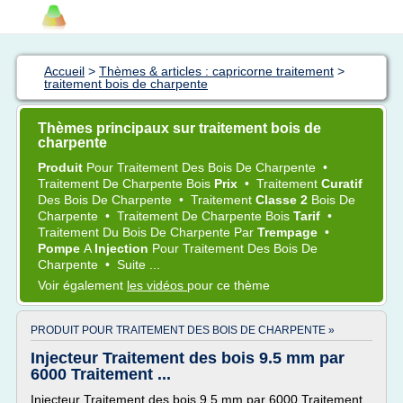
Accueil
>
Thèmes & articles : capricorne traitement
>
traitement bois de charpente
Thèmes principaux sur traitement bois de
charpente
Produit
Pour
Traitement
Des
Bois
De
Charpente
•
Traitement
De
Charpente Bois
Prix
•
Traitement
Curatif
Des
Bois
De
Charpente
•
Traitement
Classe 2
Bois
De
Charpente
•
Traitement
De
Charpente Bois
Tarif
•
Traitement
Du
Bois
De
Charpente
Par
Trempage
•
Pompe
A
Injection
Pour
Traitement
Des
Bois
De
Charpente
•
Suite ...
Voir également
les vidéos
pour ce thème
PRODUIT POUR TRAITEMENT DES BOIS DE CHARPENTE »
Injecteur Traitement des bois 9.5 mm par
6000 Traitement ...
Injecteur Traitement des bois 9.5 mm par 6000 Traitement