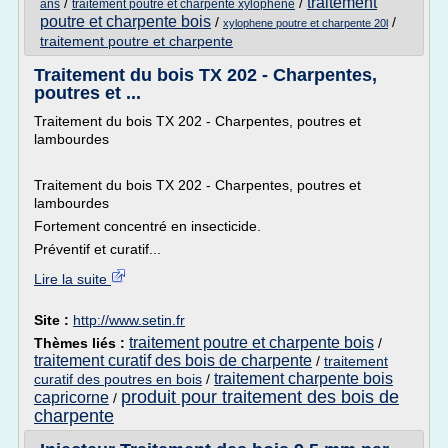
traitement
/
/
ans
traitement poutre et charpente xylophene
poutre et charpente bois
/
/
xylophene poutre et charpente 20l
traitement poutre et charpente
Traitement du bois TX 202 - Charpentes,
poutres et ...
Traitement du bois TX 202 - Charpentes, poutres et
lambourdes
Traitement du bois TX 202 - Charpentes, poutres et
lambourdes
Fortement concentré en insecticide.
Préventif et curatif...
Lire la suite
Site :
http://www.setin.fr
traitement poutre et charpente bois
Thèmes liés :
/
traitement curatif des bois de charpente
/
traitement
traitement charpente bois
curatif des poutres en bois
/
produit pour traitement des bois de
capricorne
/
charpente