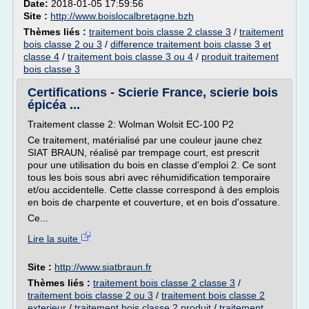
Date:
2018-01-05 17:59:56
Site :
http://www.boislocalbretagne.bzh
Thèmes liés :
traitement bois classe 2 classe 3
/
traitement
bois classe 2 ou 3
/
difference traitement bois classe 3 et
classe 4
/
traitement bois classe 3 ou 4
/
produit traitement
bois classe 3
Certifications - Scierie France, scierie bois
épicéa ...
Traitement classe 2: Wolman Wolsit EC-100 P2
Ce traitement, matérialisé par une couleur jaune chez
SIAT BRAUN, réalisé par trempage court, est prescrit
pour une utilisation du bois en classe d'emploi 2. Ce sont
tous les bois sous abri avec réhumidification temporaire
et/ou accidentelle. Cette classe correspond à des emplois
en bois de charpente et couverture, et en bois d'ossature.
Ce...
Lire la suite
Site :
http://www.siatbraun.fr
Thèmes liés :
traitement bois classe 2 classe 3
/
traitement bois classe 2 ou 3
/
traitement bois classe 2
exterieur
/
traitement bois classe 2 produit
/
traitement