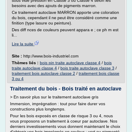
sous vide pression en Classe 3 ou Classe 4 selon les
besoins avec des ajouts de pigments marron.
Ce traitement autoclave MARRON apporte une coloration
du bois, cependant il ne peut être considéré comme une
finition (type lasure ou peinture).
Des diff nces de couleurs peuvent appara e ; ce ph m est
li...
Lire la suite
Site :
http://www.bois-industriel.com
Thèmes liés :
bois pin traite autoclave classe 4
/
bois
traite autoclave classe 4
/
bois traite autoclave classe 3
/
traitement bois autoclave classe 2
/
traitement bois classe
3 ou 4
Traitement du bois - Bois traité en autoclave
> En savoir plus sur le traitement autoclave gris
Immersion, imprégnation : tout pour faire durer vos
constructions plus longtemps.
Pour les bois exposés en classe de risque 3 ou 4, nous
vous proposons un traitement à coeur par autoclave. Nos
derniers investissements vous donnent maintenant le choix
d'obtenir vos bois imprégnés en couleur : vert ou pigmenté