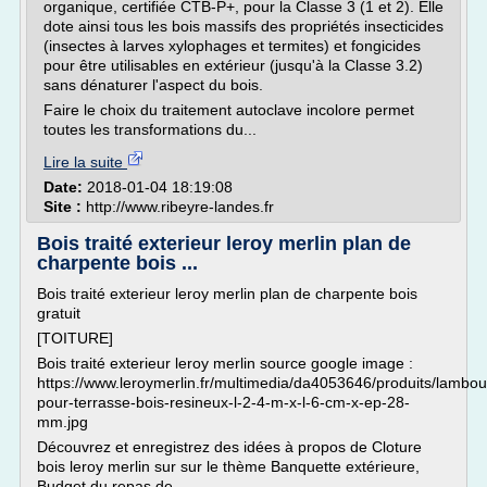
organique, certifiée CTB-P+, pour la Classe 3 (1 et 2). Elle
dote ainsi tous les bois massifs des propriétés insecticides
(insectes à larves xylophages et termites) et fongicides
pour être utilisables en extérieur (jusqu'à la Classe 3.2)
sans dénaturer l'aspect du bois.
Faire le choix du traitement autoclave incolore permet
toutes les transformations du...
Lire la suite
Date:
2018-01-04 18:19:08
Site :
http://www.ribeyre-landes.fr
Bois traité exterieur leroy merlin plan de
charpente bois ...
Bois traité exterieur leroy merlin plan de charpente bois
gratuit
[TOITURE]
Bois traité exterieur leroy merlin source google image :
https://www.leroymerlin.fr/multimedia/da4053646/produits/lambou
pour-terrasse-bois-resineux-l-2-4-m-x-l-6-cm-x-ep-28-
mm.jpg
Découvrez et enregistrez des idées à propos de Cloture
bois leroy merlin sur sur le thème Banquette extérieure,
Budget du repas de...