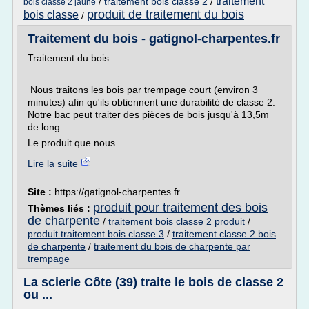
traitement
/
traitement bois classe 2
/
bois classe 2 jaune
produit de traitement du bois
bois classe
/
Traitement du bois - gatignol-charpentes.fr
Traitement du bois
Nous traitons les bois par trempage court (environ 3
minutes) afin qu'ils obtiennent une durabilité de classe 2.
Notre bac peut traiter des pièces de bois jusqu'à 13,5m
de long.
Le produit que nous...
Lire la suite
Site :
https://gatignol-charpentes.fr
produit pour traitement des bois
Thèmes liés :
de charpente
/
traitement bois classe 2 produit
/
produit traitement bois classe 3
/
traitement classe 2 bois
de charpente
/
traitement du bois de charpente par
trempage
La scierie Côte (39) traite le bois de classe 2
ou ...