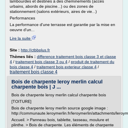
lambourdes et destinés à des cheminements (accès
urbains, abords de piscine...) ou des zones de
stationnement (salons extérieurs, aires de vie...)
Performances
La performance d'une terrasse est garantie par la mise en
oeuvre d'un...
Lire la suite
Site :
http://ctbbplus.fr
Thèmes liés :
difference traitement bois classe 3 et classe
4
/
traitement bois classe 3 ou 4
/
produit de traitement du
bois classe 4
/
traitement bois exterieur classe 4
/
traitement bois classe 4
Bois de charpente leroy merlin calcul
charpente bois | J ...
Bois de charpente leroy merlin calcul charpente bois
[TOITURE]
Bois de charpente leroy merlin source google image :
http://communaute.leroymerlin.fr/leroymerlin/attachments/lero
Accueil. > Panneau bois, tablette, tasseau, moulure et
plinthe. > Bois de charpente. Les éléments de charpente