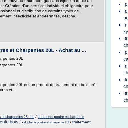
Le nouveau traitement gel sans injection dédié au
p
t : Création d'un certificat individuel obligatoire pour
fessionnel et distribution de certains types de .
p
ent insecticide et anti-termites, destiné...
bo
p
x
t
c
s et Charpentes 20L - Achat au ...
p
arpentes 20L
ca
arpentes 20L
p
ch
t
entes 20L est un produit de traitement du bois prêt
ch
res et...
t
ch
/
s et charpentes 25 ans
traitement poutre et charpente
pente bois
/
/
traitement
xylophene poutre et charpente 20l