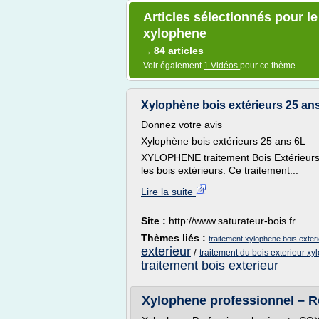
Articles sélectionnés pour le
xylophene
84 articles
→
Voir également
1 Vidéos
pour ce thème
Xylophène bois extérieurs 25 ans 
Donnez votre avis
Xylophène bois extérieurs 25 ans 6L
XYLOPHENE traitement Bois Extérieurs es
les bois extérieurs. Ce traitement...
Lire la suite
Site :
http://www.saturateur-bois.fr
Thèmes liés :
traitement xylophene bois exter
exterieur
/
traitement du bois exterieur x
traitement bois exterieur
Xylophene professionnel – Re