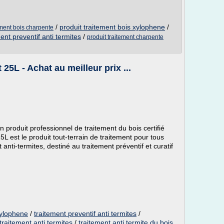
/
produit traitement bois xylophene
/
ement bois charpente
ent preventif anti termites
/
produit traitement charpente
5L - Achat au meilleur prix ...
produit professionnel de traitement du bois certifié
 est le produit tout-terrain de traitement pour tous
t anti-termites, destiné au traitement préventif et curatif
xylophene
/
traitement preventif anti termites
/
traitement anti termites
/
traitement anti termite du bois