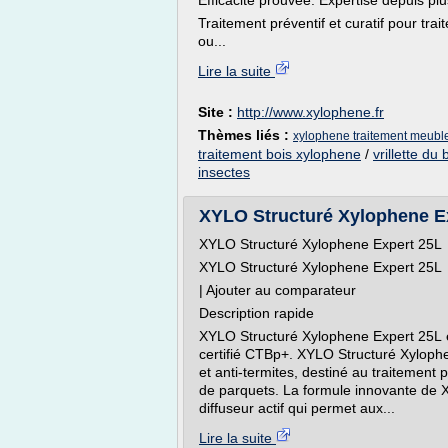
Efficacité prouvée. Expertise depuis pl
Traitement préventif et curatif pour tra
ou...
Lire la suite
Site :
http://www.xylophene.fr
Thèmes liés :
xylophene traitement meuble
traitement bois xylophene
/
vrillette du
insectes
XYLO Structuré Xylophene Exp
XYLO Structuré Xylophene Expert 25L
XYLO Structuré Xylophene Expert 25L
| Ajouter au comparateur
Description rapide
XYLO Structuré Xylophene Expert 25L es
certifié CTBp+. XYLO Structuré Xylophe
et anti-termites, destiné au traitement 
de parquets. La formule innovante de
diffuseur actif qui permet aux...
Lire la suite