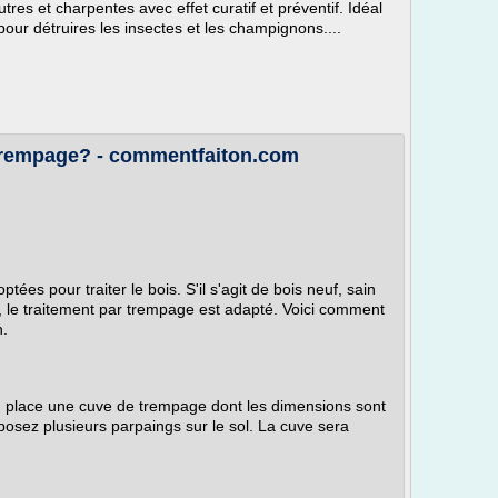
res et charpentes avec effet curatif et préventif. Idéal
pour détruires les insectes et les champignons....
 trempage? - commentfaiton.com
ées pour traiter le bois. S'il s'agit de bois neuf, sain
t, le traitement par trempage est adapté. Voici comment
n.
n place une cuve de trempage dont les dimensions sont
isposez plusieurs parpaings sur le sol. La cuve sera