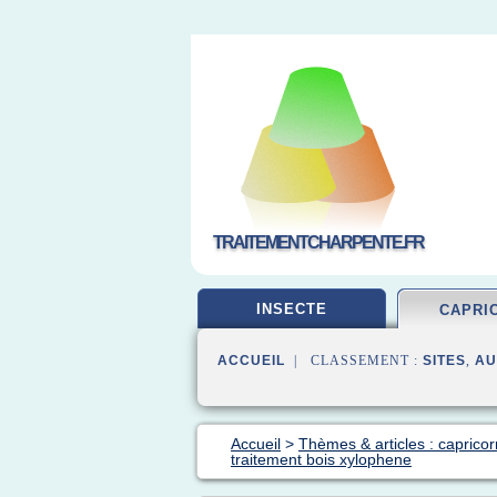
TRAITEMENTCHARPENTE.FR
INSECTE
CAPRI
ACCUEIL
| CLASSEMENT :
SITES
,
AU
Accueil
>
Thèmes & articles : capricor
traitement bois xylophene