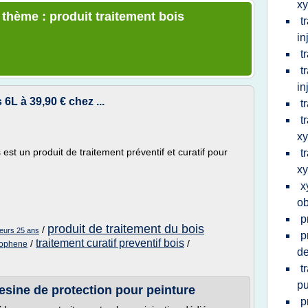
x
 thème : produit traitement bois
t
in
t
t
in
6L à 39,90 € chez ...
t
t
x
t un produit de traitement préventif et curatif pour
t
x
x
ob
p
produit de traitement du bois
/
ieurs 25 ans
p
traitement curatif preventif bois
/
/
ylophene
de
t
pu
sine de protection pour peinture
p