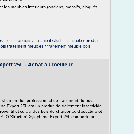
us de 60 ans
iter les meubles intérieurs (anciens, massifs, plaqués
/
/
produit
s et objets anciens
traitement xylophene meuble
 bois traitement meubles
/
traitement meuble bois
ert 25L - Achat au meilleur ...
t un produit professionnel de traitement du bois
ne Expert 25L est un produit de traitement insecticide
préventif et curatif des bois de charpente, d'ossature et
 XYLO Structuré Xylophene Expert 25L comporte un