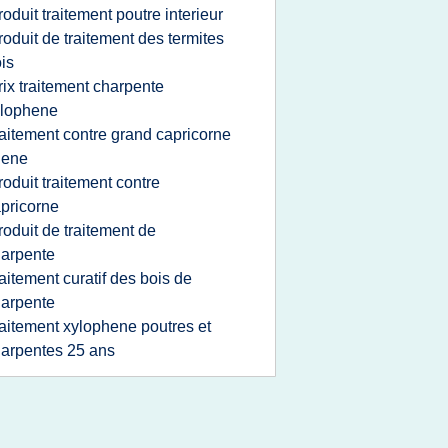
roduit traitement poutre interieur
roduit de traitement des termites
is
rix traitement charpente
ylophene
raitement contre grand capricorne
hene
roduit traitement contre
pricorne
roduit de traitement de
arpente
raitement curatif des bois de
arpente
raitement xylophene poutres et
arpentes 25 ans