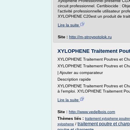
Xylophene Professionnel présente CGX 
circuit professionnel. Certibiocide : Obje
l'activité professionnelle utilisateur pro
XYLOPHENE C20est un produit de traitem
Lire la suite
Site :
http://m-stroypotolok.ru
XYLOPHENE Traitement Poutre
XYLOPHENE Traitement Poutres et Ch
XYLOPHENE Traitement Poutres et Ch
| Ajouter au comparateur
Description rapide
XYLOPHENE Traitement Poutres et Charp
à l'emploi. XYLOPHENE Traitement Pout
Lire la suite
Site :
http://www.vedelbois.com
Thèmes liés :
traitement xylophene poutre
traitement poutre et char
/
xylophene
poutre et charpente