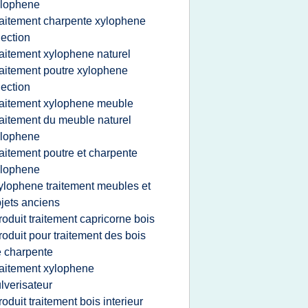
ylophene
raitement charpente xylophene
jection
raitement xylophene naturel
raitement poutre xylophene
jection
raitement xylophene meuble
raitement du meuble naturel
ylophene
raitement poutre et charpente
ylophene
ylophene traitement meubles et
jets anciens
roduit traitement capricorne bois
roduit pour traitement des bois
 charpente
raitement xylophene
lverisateur
roduit traitement bois interieur