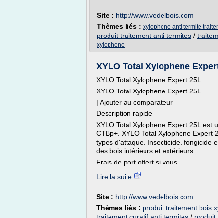
Site :
http://www.vedelbois.com
Thèmes liés :
xylophene anti termite trait
produit traitement anti termites
/
traitem
xylophene
XYLO Total Xylophene Expert 2
XYLO Total Xylophene Expert 25L
XYLO Total Xylophene Expert 25L
| Ajouter au comparateur
Description rapide
XYLO Total Xylophene Expert 25L est un 
CTBp+. XYLO Total Xylophene Expert 25L
types d'attaque. Insecticide, fongicide e
des bois intérieurs et extérieurs.
Frais de port offert si vous...
Lire la suite
Site :
http://www.vedelbois.com
Thèmes liés :
produit traitement bois 
traitement curatif anti termites
/
produit 