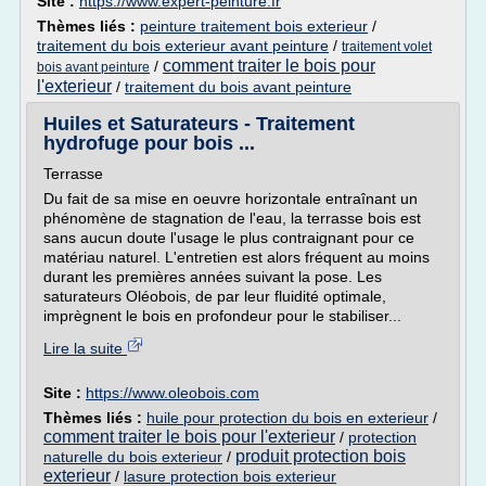
Site :
https://www.expert-peinture.fr
Thèmes liés :
peinture traitement bois exterieur
/
traitement du bois exterieur avant peinture
/
traitement volet
comment traiter le bois pour
/
bois avant peinture
l'exterieur
/
traitement du bois avant peinture
Huiles et Saturateurs - Traitement
hydrofuge pour bois ...
Terrasse
Du fait de sa mise en oeuvre horizontale entraînant un
phénomène de stagnation de l'eau, la terrasse bois est
sans aucun doute l'usage le plus contraignant pour ce
matériau naturel. L'entretien est alors fréquent au moins
durant les premières années suivant la pose. Les
saturateurs Oléobois, de par leur fluidité optimale,
imprègnent le bois en profondeur pour le stabiliser...
Lire la suite
Site :
https://www.oleobois.com
Thèmes liés :
huile pour protection du bois en exterieur
/
comment traiter le bois pour l'exterieur
/
protection
produit protection bois
naturelle du bois exterieur
/
exterieur
/
lasure protection bois exterieur