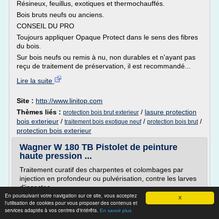
Résineux, feuillus, exotiques et thermochauffés.
Bois bruts neufs ou anciens.
CONSEIL DU PRO
Toujours appliquer Opaque Protect dans le sens des fibres
du bois.
Sur bois neufs ou remis à nu, non durables et n'ayant pas
reçu de traitement de préservation, il est recommandé...
Lire la suite
Site :
http://www.linitop.com
Thèmes liés :
/
lasure protection
protection bois brut exterieur
bois exterieur
/
/
/
traitement bois exotique neuf
protection bois brut
protection bois exterieur
Wagner W 180 TB Pistolet de peinture
haute pression ...
Traitement curatif des charpentes et colombages par
injection en profondeur ou pulvérisation, contre les larves
d'insectes.
En poursuivant votre navigation sur ce site, vous acceptez
Traitement préventif de tous les bois sains de la maison,
X
l'utilisation de cookies pour vous proposer des contenus et
contre les pontes d'insectes et les champignons de
services adaptés à vos centres d'intérêts.
En savoir plus
surfaces.