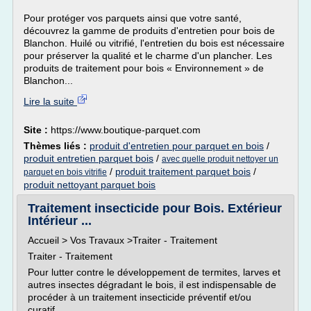
Pour protéger vos parquets ainsi que votre santé,
découvrez la gamme de produits d'entretien pour bois de
Blanchon. Huilé ou vitrifié, l'entretien du bois est nécessaire
pour préserver la qualité et le charme d'un plancher. Les
produits de traitement pour bois « Environnement » de
Blanchon...
Lire la suite
Site :
https://www.boutique-parquet.com
Thèmes liés :
produit d'entretien pour parquet en bois
/
produit entretien parquet bois
/
avec quelle produit nettoyer un
/
produit traitement parquet bois
/
parquet en bois vitrifie
produit nettoyant parquet bois
Traitement insecticide pour Bois. Extérieur
Intérieur ...
Accueil > Vos Travaux >Traiter - Traitement
Traiter - Traitement
Pour lutter contre le développement de termites, larves et
autres insectes dégradant le bois, il est indispensable de
procéder à un traitement insecticide préventif et/ou
curatif.