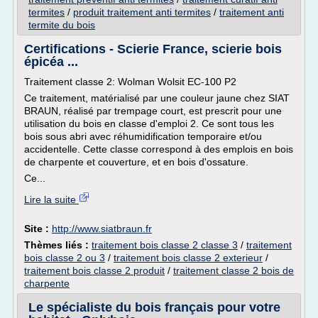
termites
/
produit traitement anti termites
/
traitement anti
termite du bois
Certifications - Scierie France, scierie bois
épicéa ...
Traitement classe 2: Wolman Wolsit EC-100 P2
Ce traitement, matérialisé par une couleur jaune chez SIAT
BRAUN, réalisé par trempage court, est prescrit pour une
utilisation du bois en classe d'emploi 2. Ce sont tous les
bois sous abri avec réhumidification temporaire et/ou
accidentelle. Cette classe correspond à des emplois en bois
de charpente et couverture, et en bois d'ossature.
Ce...
Lire la suite
Site :
http://www.siatbraun.fr
Thèmes liés :
traitement bois classe 2 classe 3
/
traitement
bois classe 2 ou 3
/
traitement bois classe 2 exterieur
/
traitement bois classe 2 produit
/
traitement classe 2 bois de
charpente
Le spécialiste du bois français pour votre