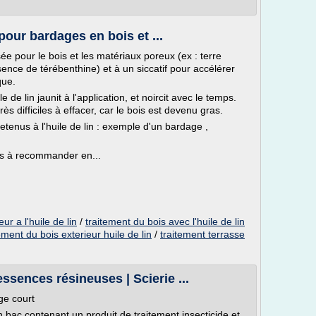
pour bardages en bois et ...
isée pour le bois et les matériaux poreux (ex : terre
sence de térébenthine) et à un siccatif pour accélérer
que.
le de lin jaunit à l'application, et noircit avec le temps.
ès difficiles à effacer, car le bois est devenu gras.
etenus à l'huile de lin : exemple d'un bardage ,
 pas à recommander en...
ur a l'huile de lin
/
traitement du bois avec l'huile de lin
ement du bois exterieur huile de lin
/
traitement terrasse
ssences résineuses | Scierie ...
ge court
 bac contenant un produit de traitement insecticide et