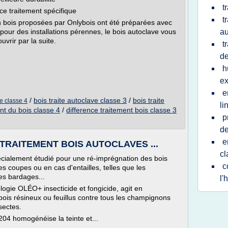
t
ce traitement spécifique
t
 bois proposées par Onlybois ont été préparées avec
pour des installations pérennes, le bois autoclave vous
au
vrir par la suite.
t
de
h
ex
e
/
bois traite autoclave classe 3
/
bois traite
ve classe 4
li
nt du bois classe 4
/
difference traitement bois classe 3
p
de
e
 : TRAITEMENT BOIS AUTOCLAVES ...
cl
cialement étudié pour une ré-imprégnation des bois
c
es coupes ou en cas d'entailles, telles que les
 les bardages...
l'
logie OLÉO+ insecticide et fongicide, agit en
bois résineux ou feuillus contre tous les champignons
sectes.
204 homogénéise la teinte et...