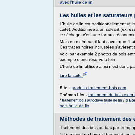
avec l'huile de lin
Les huiles et les saturateurs 
L'huile de lin est traditionnellement util
cuite). Additionnée à un solvant (ex: es
le séchage, c'est une formule économi
Mais en extérieur, il faut savoir que l'hui
Ces traces noires incrustées s'avèrent tr
Voici par exemple 2 photos de bois entr
exemple d'une réserve à foin .
L'huile de lin utilisée ainsi n'est donc
Lire la suite
Site :
produits-traitement-bois.com
Thèmes liés :
traitement du bois exterie
/
/
trait
traitement bois autoclave huile de lin
bois huile de lin
Méthodes de traitement des e
Traitement des bois au bac par trempa
> Le paquet de bois est trempé dans un