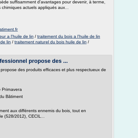
ssède suffisamment d'avantages pour devenir, à terme,
s chimiques actuels appliqués aux...
atiment.fr
ur a l'huile de lin
/
traitement du bois a l'huile de lin
de lin
/
traitement naturel du bois huile de lin
/
fessionnel propose des ...
 propose des produits efficaces et plus respectueux de
e Primavera
du Bâtiment
ment aux différents ennemis du bois, tout en
de (528/2012), CECIL...