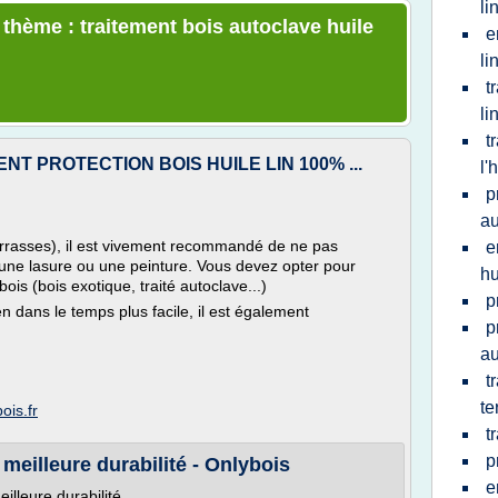
li
 thème : traitement bois autoclave huile
e
li
t
li
t
T PROTECTION BOIS HUILE LIN 100% ...
l'
p
au
terrasses), il est vivement recommandé de ne pas
e
une lasure ou une peinture. Vous devez opter pour
hu
ois (bois exotique, traité autoclave...)
p
en dans le temps plus facile, il est également
p
au
t
te
ois.fr
t
p
 meilleure durabilité - Onlybois
e
illeure durabilité