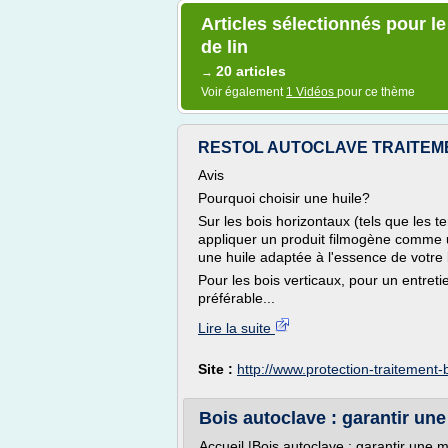
Articles sélectionnés pour le
de lin
20 articles
→
Voir également
1 Vidéos
pour ce thème
RESTOL AUTOCLAVE TRAITEMEN
Avis
Pourquoi choisir une huile?
Sur les bois horizontaux (tels que les 
appliquer un produit filmogène comme 
une huile adaptée à l'essence de votre b
Pour les bois verticaux, pour un entreti
préférable...
Lire la suite
Site :
http://www.protection-traitement-b
Bois autoclave : garantir une
Accueil |Bois autoclave : garantir une me