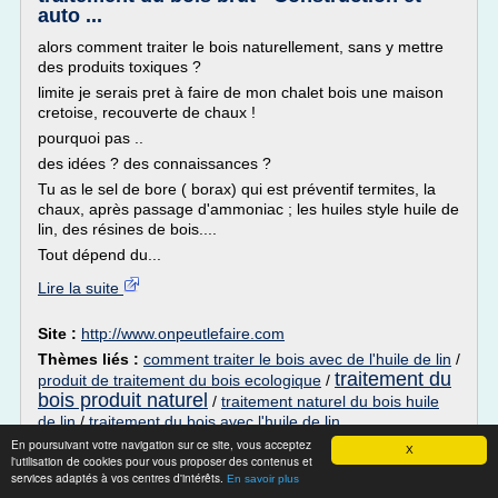
auto ...
alors comment traiter le bois naturellement, sans y mettre
des produits toxiques ?
limite je serais pret à faire de mon chalet bois une maison
cretoise, recouverte de chaux !
pourquoi pas ..
des idées ? des connaissances ?
Tu as le sel de bore ( borax) qui est préventif termites, la
chaux, après passage d'ammoniac ; les huiles style huile de
lin, des résines de bois....
Tout dépend du...
Lire la suite
Site :
http://www.onpeutlefaire.com
Thèmes liés :
comment traiter le bois avec de l'huile de lin
/
traitement du
produit de traitement du bois ecologique
/
bois produit naturel
/
traitement naturel du bois huile
de lin
/
traitement du bois avec l'huile de lin
En poursuivant votre navigation sur ce site, vous acceptez
X
Traitement/Protection du bois -
l'utilisation de cookies pour vous proposer des contenus et
marcastel.fr
services adaptés à vos centres d'intérêts.
En savoir plus