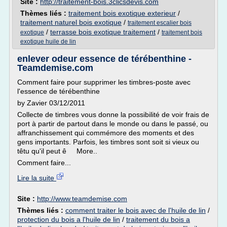
Site :
http://traitement-bois.3clicsdevis.com
Thèmes liés :
traitement bois exotique exterieur
/
traitement naturel bois exotique
/
traitement escalier bois
/
terrasse bois exotique traitement
/
exotique
traitement bois
exotique huile de lin
enlever odeur essence de térébenthine -
Teamdemise.com
Comment faire pour supprimer les timbres-poste avec
l'essence de térébenthine
by Zavier 03/12/2011
Collecte de timbres vous donne la possibilité de voir frais de
port à partir de partout dans le monde ou dans le passé, ou
affranchissement qui commémore des moments et des
gens importants. Parfois, les timbres sont soit si vieux ou
têtu qu'il peut ê More..
Comment faire...
Lire la suite
Site :
http://www.teamdemise.com
Thèmes liés :
comment traiter le bois avec de l'huile de lin
/
protection du bois a l'huile de lin
/
traitement du bois a