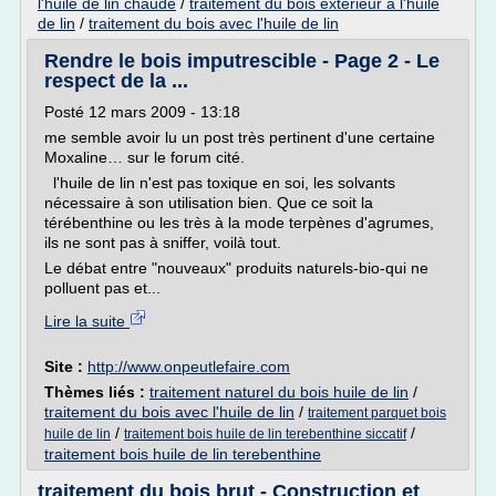
l'huile de lin chaude
/
traitement du bois exterieur a l'huile
de lin
/
traitement du bois avec l'huile de lin
Rendre le bois imputrescible - Page 2 - Le
respect de la ...
Posté 12 mars 2009 - 13:18
me semble avoir lu un post très pertinent d'une certaine
Moxaline… sur le forum cité.
l'huile de lin n'est pas toxique en soi, les solvants
nécessaire à son utilisation bien. Que ce soit la
térébenthine ou les très à la mode terpènes d'agrumes,
ils ne sont pas à sniffer, voilà tout.
Le débat entre "nouveaux" produits naturels-bio-qui ne
polluent pas et...
Lire la suite
Site :
http://www.onpeutlefaire.com
Thèmes liés :
traitement naturel du bois huile de lin
/
traitement du bois avec l'huile de lin
/
traitement parquet bois
/
/
huile de lin
traitement bois huile de lin terebenthine siccatif
traitement bois huile de lin terebenthine
traitement du bois brut - Construction et