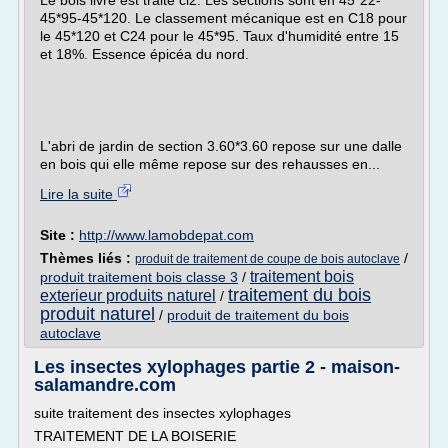
Le bois livré est traité cl2. Les sections sont en 45*22-
45*95-45*120. Le classement mécanique est en C18 pour
le 45*120 et C24 pour le 45*95. Taux d'humidité entre 15
et 18%. Essence épicéa du nord.
L'abri de jardin de section 3.60*3.60 repose sur une dalle
en bois qui elle même repose sur des rehausses en...
Lire la suite
Site :
http://www.lamobdepat.com
Thèmes liés :
/
produit de traitement de coupe de bois autoclave
traitement bois
produit traitement bois classe 3
/
traitement du bois
exterieur produits naturel
/
produit naturel
/
produit de traitement du bois
autoclave
Les insectes xylophages partie 2 - maison-
salamandre.com
suite traitement des insectes xylophages
TRAITEMENT DE LA BOISERIE