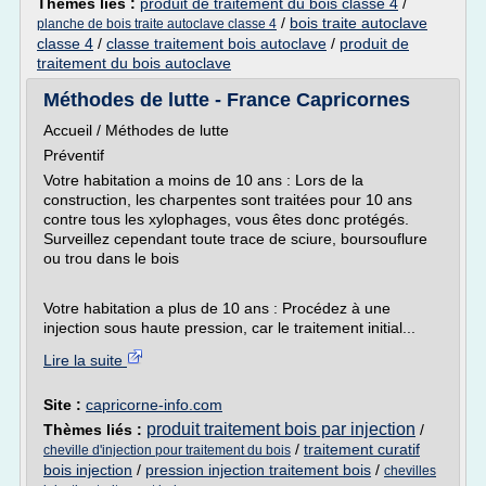
Thèmes liés :
produit de traitement du bois classe 4
/
/
bois traite autoclave
planche de bois traite autoclave classe 4
classe 4
/
classe traitement bois autoclave
/
produit de
traitement du bois autoclave
Méthodes de lutte - France Capricornes
Accueil / Méthodes de lutte
Préventif
Votre habitation a moins de 10 ans : Lors de la
construction, les charpentes sont traitées pour 10 ans
contre tous les xylophages, vous êtes donc protégés.
Surveillez cependant toute trace de sciure, boursouflure
ou trou dans le bois
Votre habitation a plus de 10 ans : Procédez à une
injection sous haute pression, car le traitement initial...
Lire la suite
Site :
capricorne-info.com
produit traitement bois par injection
Thèmes liés :
/
/
traitement curatif
cheville d'injection pour traitement du bois
bois injection
/
pression injection traitement bois
/
chevilles