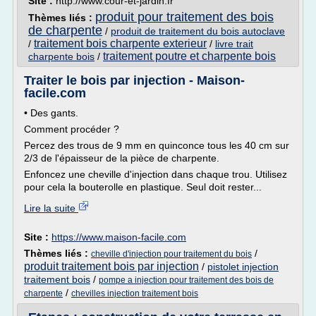
Site :
http://www.cour-et-jardin.fr
produit pour traitement des bois
Thèmes liés :
de charpente
/
produit de traitement du bois autoclave
traitement bois charpente exterieur
/
/
livre trait
traitement poutre et charpente bois
charpente bois
/
Traiter le bois par injection - Maison-
facile.com
• Des gants.
Comment procéder ?
Percez des trous de 9 mm en quinconce tous les 40 cm sur
2/3 de l'épaisseur de la pièce de charpente.
Enfoncez une cheville d'injection dans chaque trou. Utilisez
pour cela la bouterolle en plastique. Seul doit rester...
Lire la suite
Site :
https://www.maison-facile.com
Thèmes liés :
/
cheville d'injection pour traitement du bois
produit traitement bois par injection
/
pistolet injection
traitement bois
/
pompe a injection pour traitement des bois de
/
charpente
chevilles injection traitement bois