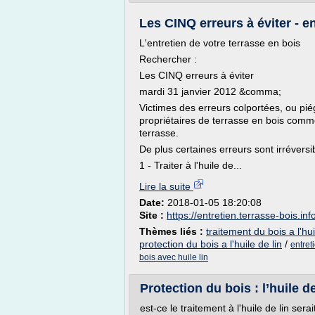
Les CINQ erreurs à éviter - en
L'entretien de votre terrasse en bois
Rechercher :
Les CINQ erreurs à éviter
mardi 31 janvier 2012 &comma;
Victimes des erreurs colportées, ou pi
propriétaires de terrasse en bois comme
terrasse.
De plus certaines erreurs sont irréversib
1 - Traiter à l'huile de...
Lire la suite
Date:
2018-01-05 18:20:08
Site :
https://entretien.terrasse-bois.inf
Thèmes liés :
traitement du bois a l'hu
protection du bois a l'huile de lin
/
entret
bois avec huile lin
Protection du bois : l’huile d
est-ce le traitement à l'huile de lin sera