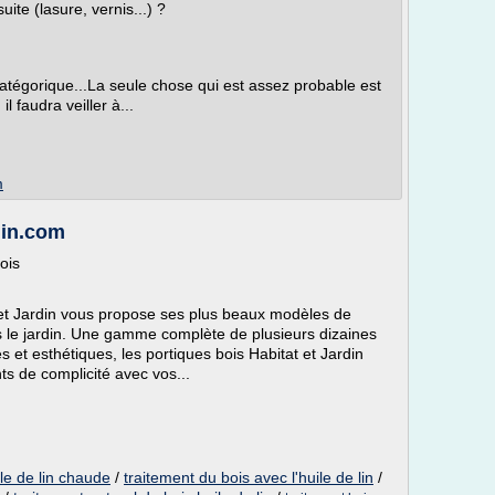
uite (lasure, vernis...) ?
catégorique...La seule chose qui est assez probable est
l faudra veiller à...
m
rdin.com
ois
t et Jardin vous propose ses plus beaux modèles de
 le jardin. Une gamme complète de plusieurs dizaines
s et esthétiques, les portiques bois Habitat et Jardin
 de complicité avec vos...
ile de lin chaude
/
traitement du bois avec l'huile de lin
/