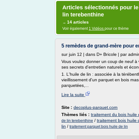
Articles sélectionnés pour le
lin terebenthine
14 articles
→
Voir également
1 Vidéos
pour ce thème
5 remèdes de grand-mère pour ent
sur juin 12 | dans D+ Bricole | par ad
Vous voulez donner un coup de neuf à v
ses secrets d'entretien naturels et éco
1. L'huile de lin : associée à la térébe
vieillissement d'un parquet en bois mas
parquetées,...
Lire la suite
Site :
decoplus-parquet.com
Thèmes liés :
traitement du bois huile
/
traitement bois huile 
de lin terebenthine
lin
/
traitement parquet bois huile de lin