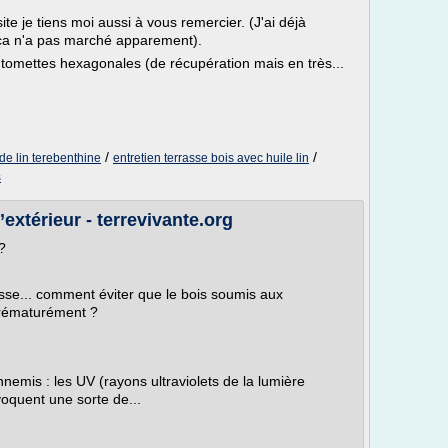
te je tiens moi aussi à vous remercier. (J'ai déjà
ça n'a pas marché apparement).
tomettes hexagonales (de récupération mais en très...
/
/
 de lin terebenthine
entretien terrasse bois avec huile lin
s
extérieur - terrevivante.org
?
asse... comment éviter que le bois soumis aux
 prématurément ?
nemis : les UV (rayons ultraviolets de la lumière
voquent une sorte de...