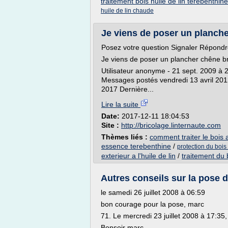
traitement bois huile de lin terebenthine
huile de lin chaude
Je viens de poser un plancher
Posez votre question Signaler Répondr
Je viens de poser un plancher chêne br
Utilisateur anonyme - 21 sept. 2009 à 
Messages postés vendredi 13 avril 201
2017 Dernière...
Lire la suite
Date:
2017-12-11 18:04:53
Site :
http://bricolage.linternaute.com
Thèmes liés :
comment traiter le bois a
essence terebenthine
/
protection du bois
exterieur a l'huile de lin
/
traitement du b
Autres conseils sur la pose d
le samedi 26 juillet 2008 à 06:59
bon courage pour la pose, marc
71. Le mercredi 23 juillet 2008 à 17:35,
Bonsoir marc,