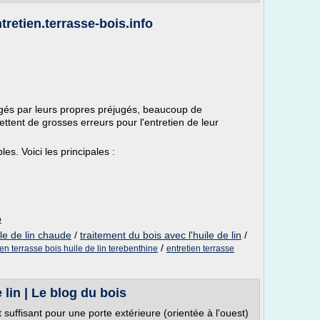
tretien.terrasse-bois.info
égés par leurs propres préjugés, beaucoup de
ttent de grosses erreurs pour l'entretien de leur
les. Voici les principales :
o
ile de lin chaude
/
traitement du bois avec l'huile de lin
/
/
ien terrasse bois huile de lin terebenthine
entretien terrasse
e lin | Le blog du bois
it suffisant pour une porte extérieure (orientée à l'ouest)