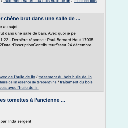
/
traitement naturel du bois huile de lin
/
traitement bois
 chêne brut dans une salle de ...
e au sujet
ut dans une salle de bain. Avec quoi je pe
21:22 - Dernière réponse : Paul-Bernard Haut 17035
2Date d'inscriptionContributeurStatut 24 décembre
vec de l'huile de lin
/
traitement du bois huile de lin
/
traitement du bois
 huile de lin essence de terebenthine
ois avec l'huile de lin
es tomettes à l’ancienne ...
 par linda sergent