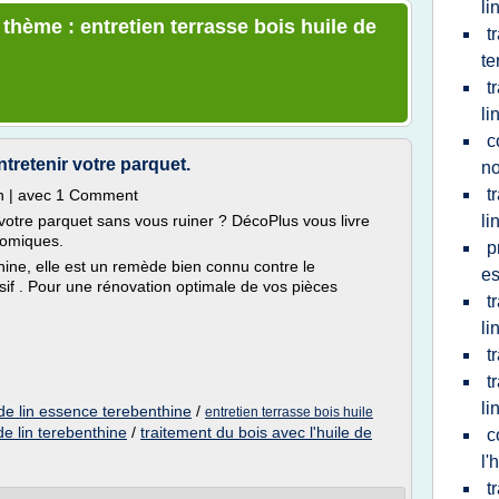
li
 thème : entretien terrasse bois huile de
t
te
t
li
c
retenir votre parquet.
no
t
min | avec 1 Comment
otre parquet sans vous ruiner ? DécoPlus vous livre
li
nomiques.
p
nthine, elle est un remède bien connu contre le
es
sif . Pour une rénovation optimale de vos pièces
t
li
t
t
li
 de lin essence terebenthine
/
entretien terrasse bois huile
de lin terebenthine
/
traitement du bois avec l'huile de
c
l'
t