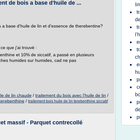
t de bois a base d'huile de ...
li
t
de
 a base d'huile de lin et d'essence de therebentine?
t
l'
e
ce que j'ai trouvé :
t
benthine et 10% de siccatif, a passé en plusieurs
c
uches humides sur humides, cad ne pas
e
hu
p
c
bo
ile de lin chaude
/
traitement du bois avec l'huile de lin
/
 terebenthine
/
traitement bois huile de lin terebenthine siccatif
p
de
p
uet massif - Parquet contrecollé