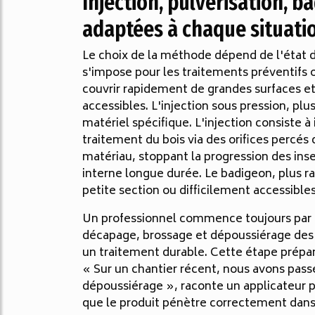
Injection, pulvérisation, b
adaptées à chaque situati
Le choix de la méthode dépend de l'état du
s'impose pour les traitements préventifs o
couvrir rapidement de grandes surfaces e
accessibles. L'injection sous pression, plu
matériel spécifique. L'injection consiste 
traitement du bois via des orifices percé
matériau, stoppant la progression des ins
interne longue durée. Le badigeon, plus r
petite section ou difficilement accessibles
Un professionnel commence toujours par u
décapage, brossage et dépoussiérage des 
un traitement durable. Cette étape prépara
« Sur un chantier récent, nous avons pas
dépoussiérage », raconte un applicateur pa
que le produit pénètre correctement dans l