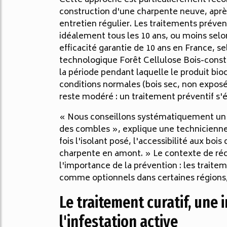
Cette approche est particulièrement recom
construction d'une charpente neuve, aprè
entretien régulier. Les traitements préven
idéalement tous les 10 ans, ou moins selo
efficacité garantie de 10 ans en France, s
technologique Forêt Cellulose Bois-cons
la période pendant laquelle le produit bi
conditions normales (bois sec, non exposé 
reste modéré : un traitement préventif s'
« Nous conseillons systématiquement un t
des combles », explique une technicienne
fois l'isolant posé, l'accessibilité aux boi
charpente en amont. » Le contexte de réc
l'importance de la prévention : les traite
comme optionnels dans certaines régions,
Le traitement curatif, une
l'infestation active