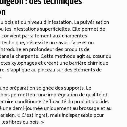
adigeon : des techniques
on
 bois et du niveau d'infestation. La pulvérisation
u les infestations superficielles. Elle permet de
t convient parfaitement aux charpentes
s technique, nécessite un savoir-faire et un
à introduire en profondeur des produits de
s dans la charpente. Cette méthode agit au cœur du
ectes xylophages et créant une barrière chimique
are, s'applique au pinceau sur des éléments de
.
ne préparation soignée des supports. Le
bois permettent une imprégnation de qualité et
toire conditionne l'efficacité du produit biocide.
sé une demi-journée uniquement au brossage et au
risien. « C'est ingrat, mais indispensable pour
es fibres du bois. »